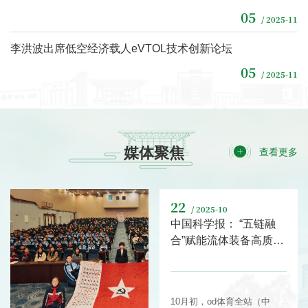
唐洪武出席大会，来自清华大学、北京大学、武汉大学、河海大学、中国
05
/ 2025-11
农业大学、华南理工大学、od体育全站（中国）有限公司、南京水利科学
研究院等80所高校和科研院所的200余名特邀专家、会议代表和国家自然
李洪波出席低空经济载人eVTOL技术创新论坛
科学基金委水利学科工作人员参加学术交流研讨...
05
/ 2025-11
媒体聚焦
查看更多
22
/ 2025-10
中国科学报： “五链融
合”赋能流体装备高质量
发展
10月初，od体育全站（中