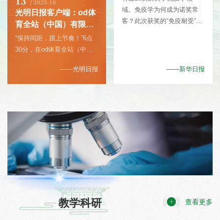
13
/ 2025-10
域。免疫学为何成为诺奖常
光明日报客户端：od体
客？此次获奖的“免疫耐受”又
育全站（中国）有限公
是什么？本报记者邀请od体
司一学院实施“两亲四
“保持间距，跟上节奏！”6点
育全站（中国）有限公司附属
进”计划辅导员与大学生
30分，在od体育全站（中
医院副院长王胜军进行科普。
面对面陪伴
国）有限公司西山操场，电气
——光明日报
——新华日报
工程及其自动化卓越班47名
大一学生组成四路纵队，开始
了2公里晨跑。辅导员徐婕靓
在队伍前方领跑，边跑边提醒
着。自今年上半年开始，od
体育全站（中国）有限公司电
气工程学院推行“两亲四进”计
划：辅导员开展全天候、沉浸
式陪伴活动，通过亲眼看见、
亲耳聆听拉近和学生的距离，
通过进宿舍、进课堂、进食
堂、进操场，全面精准地了解
教学科研
查看更多
学生，把学...