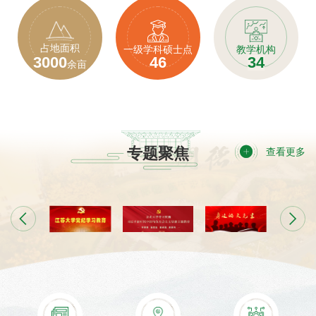
占地面积
一级学科硕士点
教学机构
3000
46
34
余亩
专题聚焦
查看更多