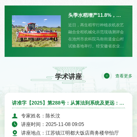
头季水稻增产11.8%，再生稻宽窄行种植全...
稻窄行种植农机农艺
7月8日，产业经
械化示范现场测评会
艺在Nature子
科院马衙街道金山村
物多样性》（Nature
行。经安徽省农业科
Biodiversity）以W
关专家现场测产，头
temperature regul
达到705.5 kg/
help to balance b
块增产11.8%。为
energy secur
头季水稻收割时机械
金艺为论文第一作
学术讲座
查看更多
稻茬损伤多，再生季
站（中国）有限
和成熟一致性差的痛
单位，国际应用
我校农业工程学院教
（IIASA）钟晓
头，扬州大学、池州
者，英国牛津大学教
讲准字【2025】第288号：从算法到系统及更远：我对多媒体计算职业生涯的回顾
院等共同参与，再生
Behrens和荷
专家姓名：陈长汶
植农机农艺融合全程
La...
在池州市农科院马衙
讲座时间：2025-11-08 09:05
试验基地实施。今年
讲座地点：江苏镇江明都大饭店商务楼华怡厅