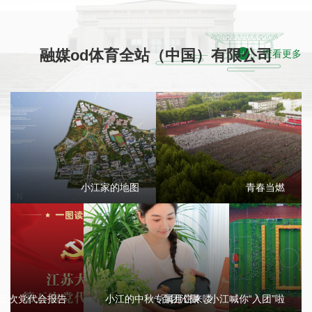
融媒od体育全站（中国）有限公司
查看更多
小江家的地图
青春当燃
第五次党代会报告
小江的中秋专属月饼来喽
百团汇聚，小江喊你“入团”啦