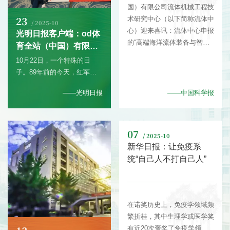
国）有限公司流体机械工程技
23
术研究中心（以下简称流体中
/ 2025-10
心）迎来喜讯：流体中心申报
光明日报客户端：od体
的“高端海洋流体装备与智能
育全站（中国）有限公
技术实验室”入选国家级重点
司开讲一堂跨越89年的
10月22日，一个特殊的日
实验室培育建设点。这是江苏
思政课
子。89年前的今天，红军三
高校海洋流体装备领域首个国
大主力在甘肃会宁胜利会师，
家级重点实验室培育建设点，
——光明日报
——中国科学报
标志着二万五千里长征的伟大
也是od体育全站（中国）有
落幕。89年后的同一日，od
限公司服务海洋强国战略的重
体育全站（中国）有限公司讲
要科研平台。从服务三峡工
07
台上，一位年过古稀的教师正
/ 2025-10
程、南水北调工程等国家重大
动情讲述着长征路上艰苦卓
新华日报：让免疫系
水利工程，到服务国之重
绝、信念如钢的故事。台下，
统“自己人不打自己人”
器“华龙一号”、助力海洋强国
700多双眼睛——从小学生、
建设，流体中...
中学生到大学生，凝神倾听，
仿佛穿越时空，触摸到那段烽
火连天却信念如铁的岁月。她
在诺奖历史上，免疫学领域频
叫邓玉平，红军后代、历史教
繁折桂，其中生理学或医学奖
师，被誉为“长征精神代...
有近20次褒奖了免疫学领