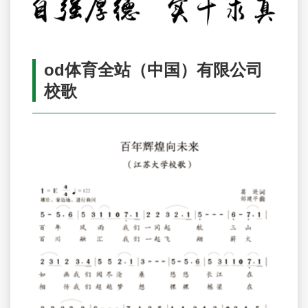
od体育全站（中国）有限公司
校歌