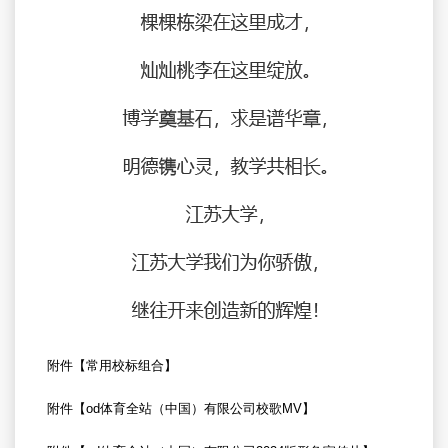
附件【常用校标组合】
附件【od体育全站（中国）有限公司校歌MV】