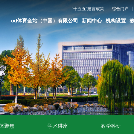
“十五五”建言献策
综合门户
od体育全站（中国）有限公司
新闻中心
机构设置
体聚焦
学术讲座
教学科研