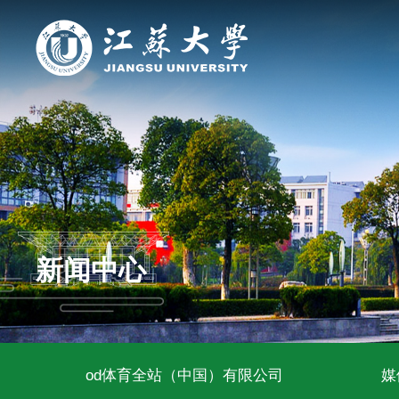
新闻中心
od体育全站（中国）有限公司
媒